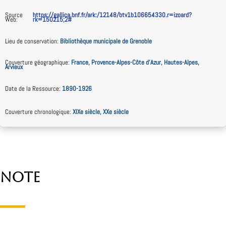
Source
https://gallica.bnf.fr/ark:/12148/btv1b106654330.r=izoard?
Web
:
rk=150215;2#
Lieu de conservation
:
Bibliothèque municipale de Grenoble
Couverture géographique
:
France, Provence-Alpes-Côte d’Azur, Hautes-Alpes,
Arvieux
Date de la Ressource
:
1890-1926
Couverture chronologique
:
XIXe siècle, XXe siècle
Note