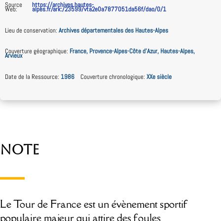
Source
https://archives.hautes-
Web
:
alpes.fr/ark:/23599/vta2e0a7877051da56f/dao/0/1
Lieu de conservation
:
Archives départementales des Hautes-Alpes
Couverture géographique
:
France, Provence-Alpes-Côte d’Azur, Hautes-Alpes,
Arvieux
Date de la Ressource
:
1986
Couverture chronologique
:
XXe siècle
Note
Le Tour de France est un évènement sportif
populaire majeur qui attire des foules