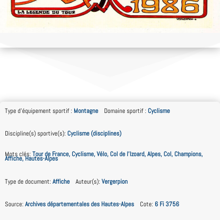
Type d'équipement sportif
:
Montagne
Domaine sportif
:
Cyclisme
Discipline(s) sportive(s)
:
Cyclisme (disciplines)
Mots clés
:
Tour de France, Cyclisme, Vélo, Col de l’Izoard, Alpes, Col, Champions,
Affiche, Hautes-Alpes
Type de document
:
Affiche
Auteur(s)
:
Vergerpion
Source
:
Archives départementales des Hautes-Alpes
Cote
:
6 Fi 3756