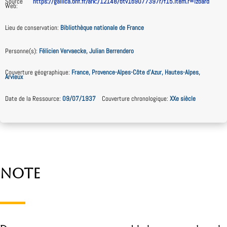
Source
https://gallica.bnf.fr/ark:/12148/btv1b9077397r/f15.item.r=izoard
Web
:
Lieu de conservation
:
Bibliothèque nationale de France
Personne(s)
:
Félicien Vervaecke, Julian Berrendero
Couverture géographique
:
France, Provence-Alpes-Côte d’Azur, Hautes-Alpes,
Arvieux
Date de la Ressource
:
09/07/1937
Couverture chronologique
:
XXe siècle
Note