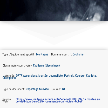
Type d'équipement sportif
:
Montagne
Domaine sportif
:
Cyclisme
Discipline(s) sportive(s)
:
Cyclisme (disciplines)
Mots clés
:
ORTF, Ascensions, Montée, Journaliste, Portrait, Coureur, Cycliste,
Champions
Type de document
:
Reportage télévisé
Source
:
INA
Source
https://www.ina.fr/ina-eclaire-actu/video/i00006937/la-montee-au-
Web
:
col-de-l-izoard-en-1954-commentee-par-louison-bobet