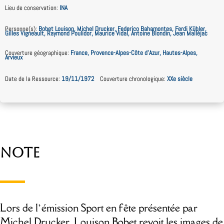
Lieu de conservation
:
INA
Personne(s)
:
Bobet Louison, Michel Drucker, Federico Bahamontes, Ferdi Kübler,
Gilles Vigneault, Raymond Poulidor, Maurice Vidal, Antoine Blondin, Jean Malléjac
Couverture géographique
:
France, Provence-Alpes-Côte d’Azur, Hautes-Alpes,
Arvieux
Date de la Ressource
:
19/11/1972
Couverture chronologique
:
XXe siècle
Note
Lors de l’émission Sport en fête présentée par
Michel Drucker, Louison Bobet revoit les images de