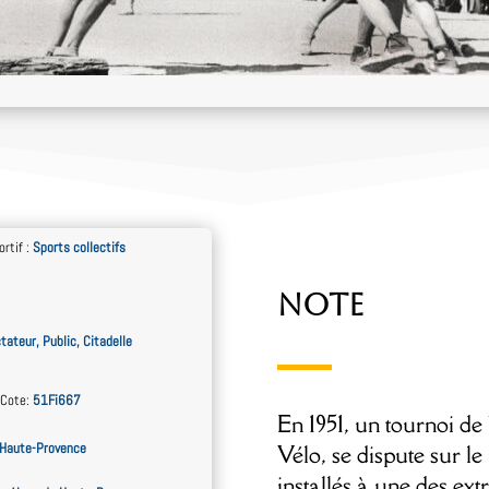
rtif
:
Sports collectifs
Note
tateur, Public, Citadelle
Cote
:
51Fi667
En 1951, un tournoi de 
-Haute-Provence
Vélo, se dispute sur l
installés à une des ext