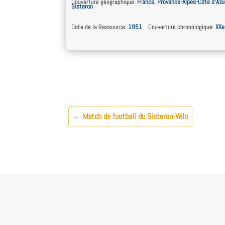
Couverture géographique
:
France, Provence-Alpes-Côte d’Azu
Sisteron
Date de la Ressource
:
1951
Couverture chronologique
:
XXe
←
Match de football du Sisteron-Vélo