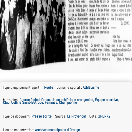
Type d'équipement sportif
:
Route
Domaine sportif
:
Athlétisme
Mots clés
:
Course à pied, Cross, Union athlétique orangeoise, Équipe sportive,
Club, Colline Saint-Eutrope, Femmes, Championne
Type de document
:
Presse écrite
Source
:
Le Provençal
Cote
:
1PER72
Lieu de conservation
:
Archives municipales d'Orange