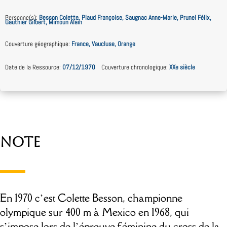
Personne(s)
:
Besson Colette, Piaud Françoise, Saugnac Anne-Marie, Prunel Félix,
Gauthier Gilbert, Mimoun Alain
Couverture géographique
:
France, Vaucluse, Orange
Date de la Ressource
:
07/12/1970
Couverture chronologique
:
XXe siècle
Note
En 1970 c’est Colette Besson, championne
olympique sur 400 m à Mexico en 1968, qui
s’impose lors de l’épreuve féminine du cross de la