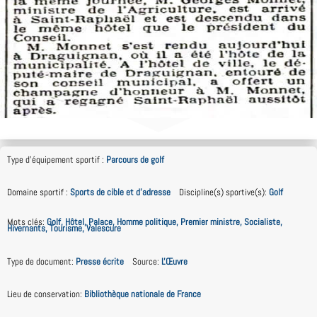
Type d'équipement sportif
:
Parcours de golf
Domaine sportif
:
Sports de cible et d'adresse
Discipline(s) sportive(s)
:
Golf
Mots clés
:
Golf, Hôtel, Palace, Homme politique, Premier ministre, Socialiste,
Hivernants, Tourisme, Valescure
Type de document
:
Presse écrite
Source
:
L'Œuvre
Lieu de conservation
:
Bibliothèque nationale de France