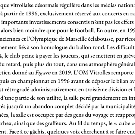
ique vitrollaise désormais régulière dans les médias nation
t, à partir de 1996, exclusivement réservé aux concerts en r
 importants investissements consentis n’ont pas les effets
alors bien moindre que pour le football. En outre, en 199
nciennes et l’Olympique de Marseille éclabousse, par ricoc
timement liés à son homologue du ballon rond. Les difficu
, le club peine à payer les joueurs, qui se mettent en grève 
 retard, puis plus du tout, dans une atmosphère général
retien donné au
Figaro
en 2019. L’OM Vitrolles remporte se
uis en championnat en 1996 avant de déposer le bilan ave
st rétrogradé administrativement en troisième division et le
 d’une partie de son utilité, la salle perd grandement en int
tés jusqu’à un abandon complet décidé par la municipalité
s, la salle est occupée par des gens du voyage et réappro
rbex, ainsi que des graffeurs. Au fil du temps, le « cube »
orent. Face à ce gâchis, quelques voix cherchent à se faire e