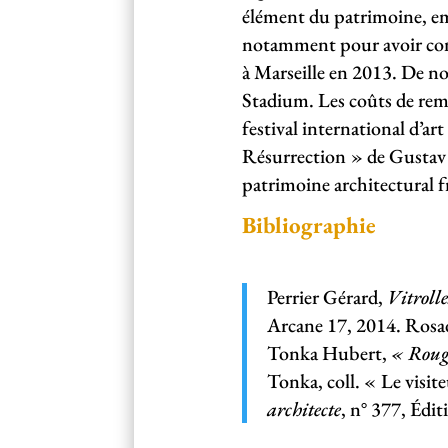
élément du patrimoine, emb
notamment pour avoir conç
à Marseille en 2013. De no
Stadium. Les coûts de remi
festival international d’
Résurrection » de Gustav M
patrimoine architectural f
Bibliographie
Perrier Gérard,
Vitrolle
Arcane 17, 2014. Rosad
Tonka Hubert,
« Rouge
Tonka, coll. « Le visit
architecte
, n° 377, Édi