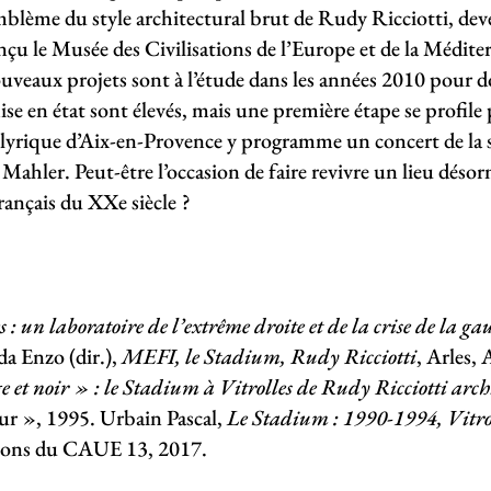
lème du style architectural brut de Rudy Ricciotti, deven
u le Musée des Civilisations de l’Europe et de la Médit
uveaux projets sont à l’étude dans les années 2010 pour 
se en état sont élevés, mais une première étape se profile 
art lyrique d’Aix-en-Provence y programme un concert de l
ahler. Peut-être l’occasion de faire revivre un lieu désorm
rançais du XXe siècle ?
s : un laboratoire de l’extrême droite et de la crise de la 
a Enzo (dir.),
MEFI, le Stadium, Rudy Ricciotti
, Arles,
 et noir » : le Stadium à Vitrolles de Rudy Ricciotti archi
eur », 1995. Urbain Pascal,
Le Stadium : 1990-1994, Vitrol
tions du CAUE 13, 2017.