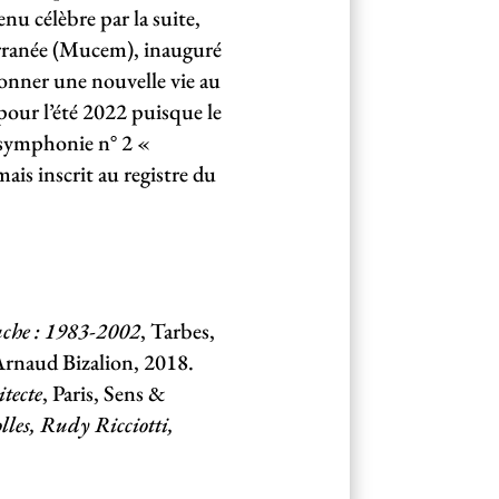
u célèbre par la suite,
erranée (Mucem), inauguré
donner une nouvelle vie au
pour l’été 2022 puisque le
a symphonie n° 2 «
ais inscrit au registre du
gauche : 1983-2002
, Tarbes,
 Arnaud Bizalion, 2018.
tecte
, Paris, Sens &
les, Rudy Ricciotti,