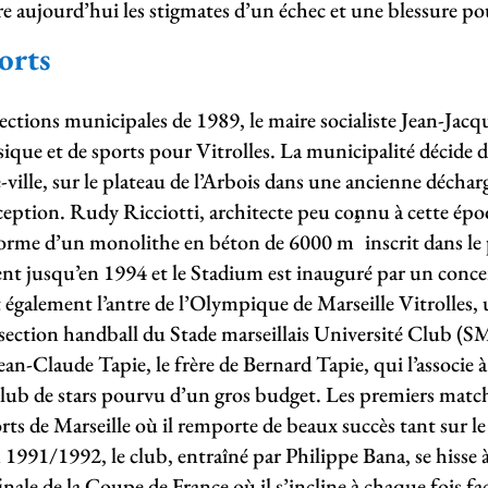
e aujourd’hui les stigmates d’un échec et une blessure p
orts
ctions municipales de 1989, le maire socialiste Jean-Jac
ique et de sports pour Vitrolles. La municipalité décide de
e-ville, sur le plateau de l’Arbois dans une ancienne déchar
ception. Rudy Ricciotti, architecte peu connu à cette épo
²
a forme d’un monolithe en béton de 6000 m
inscrit dans le 
ent jusqu’en 1994 et le Stadium est inauguré par un conce
t également l’antre de l’Olympique de Marseille Vitrolles,
 la section handball du Stade marseillais Université Club 
ean-Claude Tapie, le frère de Bernard Tapie, qui l’associe
club de stars pourvu d’un gros budget. Les premiers matc
rts de Marseille où il remporte de beaux succès tant sur le
 1991/1992, le club, entraîné par Philippe Bana, se hisse 
nale de la Coupe de France où il s’incline à chaque fois f