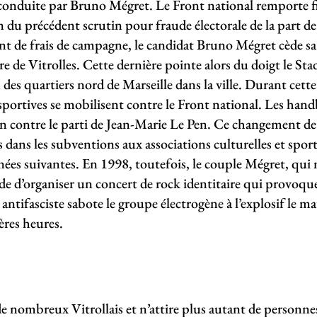
e conduite par Bruno Mégret. Le Front national remporte f
n du précédent scrutin pour fraude électorale de la part d
nt de frais de campagne, le candidat Bruno Mégret cède sa
e de Vitrolles. Cette dernière pointe alors du doigt le St
on des quartiers nord de Marseille dans la ville. Durant ce
 sportives se mobilisent contre le Front national. Les han
on contre le parti de Jean-Marie Le Pen. Ce changement de
 dans les subventions aux associations culturelles et sport
nnées suivantes. En 1998, toutefois, le couple Mégret, qui
ide d’organiser un concert de rock identitaire qui provoque
antifasciste sabote le groupe électrogène à l’explosif le m
ères heures.
e nombreux Vitrollais et n’attire plus autant de personnes