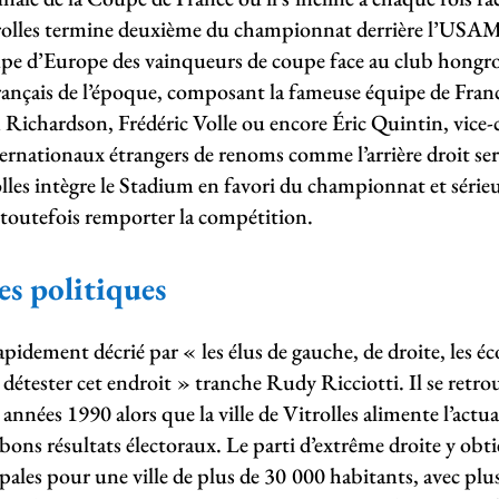
trolles termine deuxième du championnat derrière l’USA
upe d’Europe des vainqueurs de coupe face au club hong
français de l’époque, composant la fameuse équipe de Franc
 Richardson, Frédéric Volle ou encore Éric Quintin, vi
ternationaux étrangers de renoms comme l’arrière droit s
es intègre le Stadium en favori du championnat et sérieu
toutefois remporter la compétition.
es politiques
pidement décrié par « les élus de gauche, de droite, les éco
détester cet endroit » tranche Rudy Ricciotti. Il se retr
nnées 1990 alors que la ville de Vitrolles alimente l’actua
 bons résultats électoraux. Le parti d’extrême droite y ob
pales pour une ville de plus de 30 000 habitants, avec plu