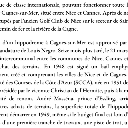
 de classe internationale, pouvant fonctionner toute 
r Cagnes-sur-Mer, situé entre Nice et Cannes. Après de n
ccupés par l’ancien Golf Club de Nice sur le secteur de Sai
emin de fer et la rivière de la Cagne.
on d’un hippodrome à Cagnes-sur-Mer est approuvé par l
dature de Louis Negro. Seize mois plus tard, le 21 mars 
t intercommunal entre les communes de Nice, Cannes e
achat des terrains. En 1948 est signé un bail emphyt
nt créé et comprenant les villes de Nice et de Cagnes-s
été des Courses de la Côte d’Azur (SCCA), née en 1951 de 
présidée par le vicomte Christian de l’Hermite, puis à la m
ité de renom, André Masséna, prince d’Essling, arrièr
tres achats de terrains, la superficie totale de l’hippod
ent démarrer en 1949, même si le budget final est loin d
 d’une première tranche de travaux, une piste de trot, un