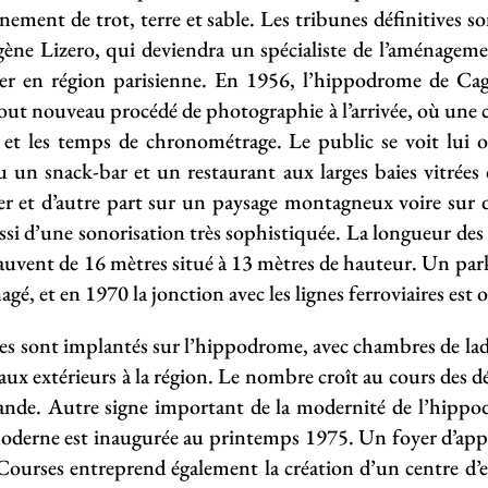
înement de trot, terre et sable. Les tribunes définitives son
Eugène Lizero, qui deviendra un spécialiste de l’aménagem
lier en région parisienne. En 1956, l’hippodrome de Cag
ut nouveau procédé de photographie à l’arrivée, où une 
e et les temps de chronométrage. Le public se voit lui
eu un snack-bar et un restaurant aux larges baies vitrée
er et d’autre part sur un paysage montagneux voire sur 
ssi d’une sonorisation très sophistiquée. La longueur des
auvent de 16 mètres situé à 13 mètres de hauteur. Un park
gé, et en 1970 la jonction avec les lignes ferroviaires est 
oxes sont implantés sur l’hippodrome, avec chambres de lads
vaux extérieurs à la région. Le nombre croît au cours des d
emande. Autre signe important de la modernité de l’hipp
moderne est inaugurée au printemps 1975. Un foyer d’app
s Courses entreprend également la création d’un centre d