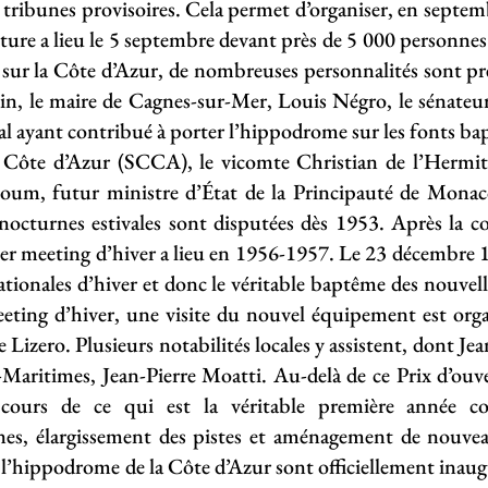
es tribunes provisoires. Cela permet d’organiser, en septe
ture a lieu le 5 septembre devant près de 5 000 personnes
e sur la Côte d’Azur, de nombreuses personnalités sont p
n, le maire de Cagnes-sur-Mer, Louis Négro, le sénateur
 ayant contribué à porter l’hippodrome sur les fonts bapt
 Côte d’Azur (SCCA), le vicomte Christian de l’Hermite
um, futur ministre d’État de la Principauté de Monaco
nocturnes estivales sont disputées dès 1953. Après la c
ier meeting d’hiver a lieu en 1956-1957. Le 23 décembre 
ationales d’hiver et donc le véritable baptême des nouvel
eeting d’hiver, une visite du nouvel équipement est orga
e Lizero. Plusieurs notabilités locales y assistent, dont
Maritimes, Jean-Pierre Moatti. Au-delà de ce Prix d’ouv
cours de ce qui est la véritable première année co
nes, élargissement des pistes et aménagement de nouveau
de l’hippodrome de la Côte d’Azur sont officiellement inaug