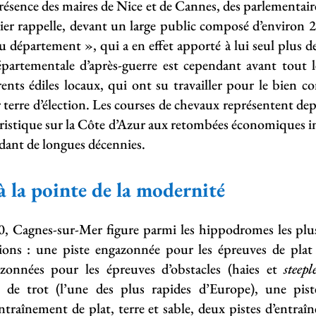
ésence des maires de Nice et de Cannes, des parlementaire
er rappelle, devant un large public composé d’environ 
 département », qui a en effet apporté à lui seul plus 
épartementale d’après-guerre est cependant avant tout 
érents édiles locaux, qui ont su travailler pour le bien 
eur terre d’élection. Les courses de chevaux représentent 
ouristique sur la Côte d’Azur aux retombées économiques i
dant de longues décennies.
la pointe de la modernité
, Cagnes-sur-Mer figure parmi les hippodromes les pl
tions : une piste engazonnée pour les épreuves de pla
zonnées pour les épreuves d’obstacles (haies et
steepl
e de trot (l’une des plus rapides d’Europe), une pist
traînement de plat, terre et sable, deux pistes d’entraîn