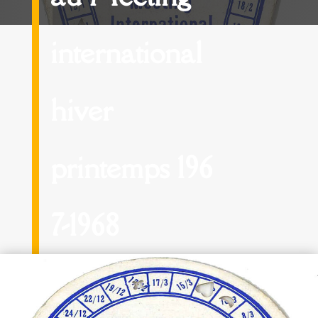
international
hiver
printemps 196
7-1968