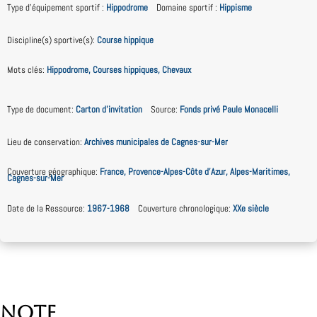
Type d'équipement sportif
:
Hippodrome
Domaine sportif
:
Hippisme
Discipline(s) sportive(s)
:
Course hippique
Mots clés
:
Hippodrome, Courses hippiques, Chevaux
Type de document
:
Carton d'invitation
Source
:
Fonds privé Paule Monacelli
Lieu de conservation
:
Archives municipales de Cagnes-sur-Mer
Couverture géographique
:
France, Provence-Alpes-Côte d’Azur, Alpes-Maritimes,
Cagnes-sur-Mer
Date de la Ressource
:
1967-1968
Couverture chronologique
:
XXe siècle
Note