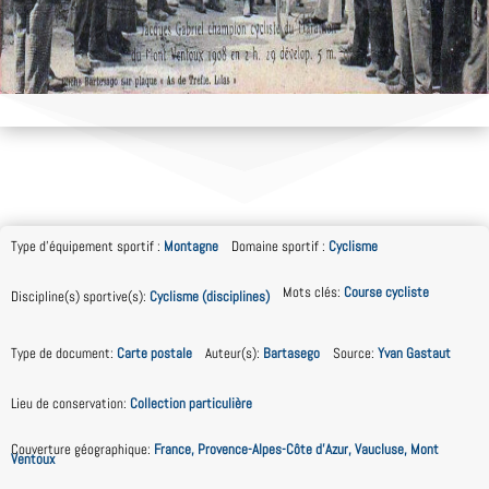
Type d'équipement sportif
:
Montagne
Domaine sportif
:
Cyclisme
Mots clés
:
Course cycliste
Discipline(s) sportive(s)
:
Cyclisme (disciplines)
Type de document
:
Carte postale
Auteur(s)
:
Bartasego
Source
:
Yvan Gastaut
Lieu de conservation
:
Collection particulière
Couverture géographique
:
France, Provence-Alpes-Côte d’Azur, Vaucluse, Mont
Ventoux