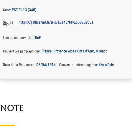
Cote
:
EST EI-13 (345)
Source
https://gallica.bnf.fr/ark:/12148/btv1b69292531
Web
:
Lieu de conservation
:
BnF
Couverture géographique
:
France, Provence-Alpes-Côte d’Azur, Monaco
Date de la Ressource
:
06/04/1914
Couverture chronologique
:
XXe siècle
Note