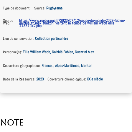
Type de document
:
Source
:
Rugbyrama
Source
https://www.rugbyrama.fr/2023/07/12/coupe-du-monde-2023-fabien-
Web
:
galthie-et-max-guazzini-visitent-la-tombe-de-william-webb-ellis-
11337942.php
Lieu de conservation
:
Collection particulière
Personne(s)
:
Ellis William Webb, Galthié Fabien, Guazzini Max
Couverture géographique
:
France, , Alpes-Maritimes, Menton
Date de la Ressource
:
2023
Couverture chronologique
:
XXIe siècle
Note