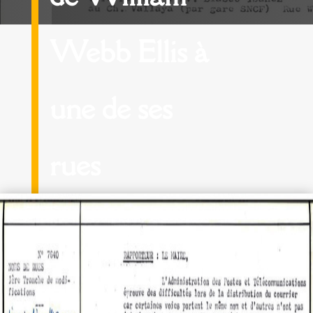
Webb Ellis à
une de ses
rues