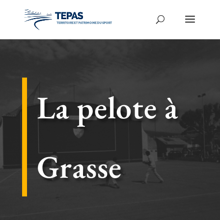
La pelote à
Grasse