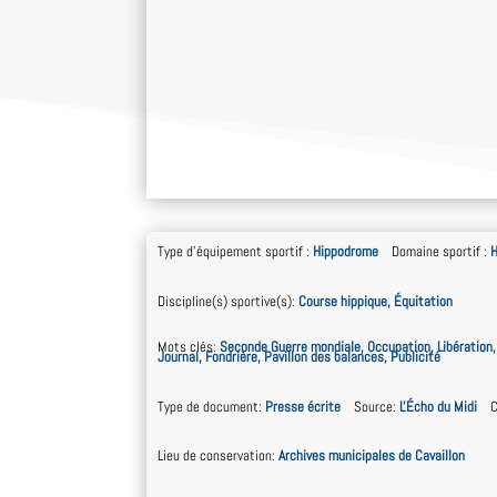
Type d'équipement sportif
:
Hippodrome
Domaine sportif
:
H
Discipline(s) sportive(s)
:
Course hippique, Équitation
Mots clés
:
Seconde Guerre mondiale, Occupation, Libération,
Journal, Fondrière, Pavillon des balances, Publicité
Type de document
:
Presse écrite
Source
:
L'Écho du Midi
C
Lieu de conservation
:
Archives municipales de Cavaillon