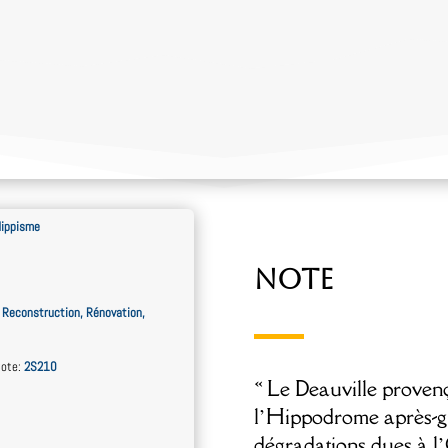
ippisme
Note
 Reconstruction, Rénovation,
ote
:
2S210
« Le Deauville provenç
l’Hippodrome après-gu
dégradations dues à l